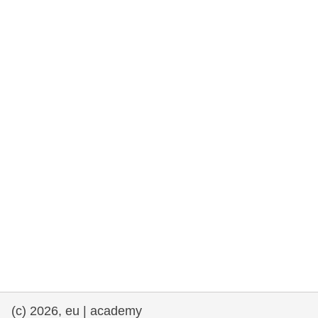
rights, & democracy
maritime & fisheries
migration & integration
nutrition, health & wellbeing
public sector leadership, innovation &
knowledge sharing
transport & infrastructure
(c) 2026, eu | academy