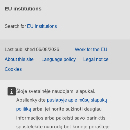
EU institutions
Search for
EU institutions
Last published 06/08/2026
Work for the EU
About this site
Language policy
Legal notice
Cookies
Šioje svetainėje naudojami slapukai.
Apsilankykite
puslapyje apie mūsų slapukų
arba, jei norite sužinoti daugiau
politiką
informacijos arba pakeisti savo parinktis,
spustelėkite nuorodą bet kurioje poraštėje.