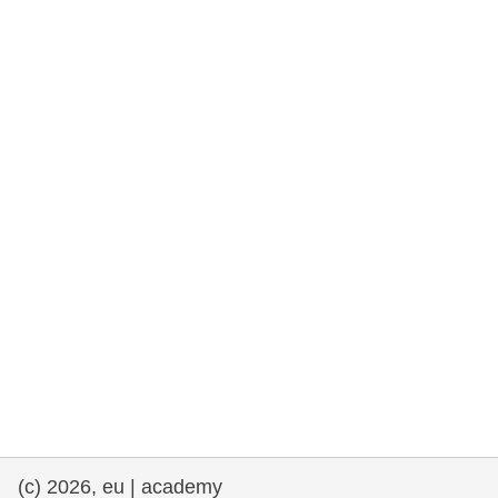
drepturile omului și democrație
maritime si pescuit
migrație și integrare
nutriție, sănătate și bunăstare
leadership în sectorul public, inovare și
schimb de cunoștințe
transport și infrastructură
(c) 2026, eu | academy