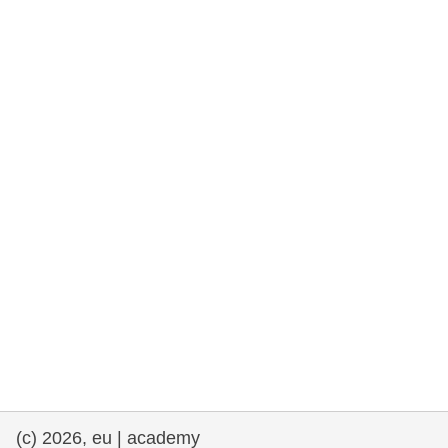
rights, & democracy
maritime & fisheries
migration & integration
nutrition, health & wellbeing
public sector leadership, innovation &
knowledge sharing
Transport und Infrastruktur
(c) 2026, eu | academy