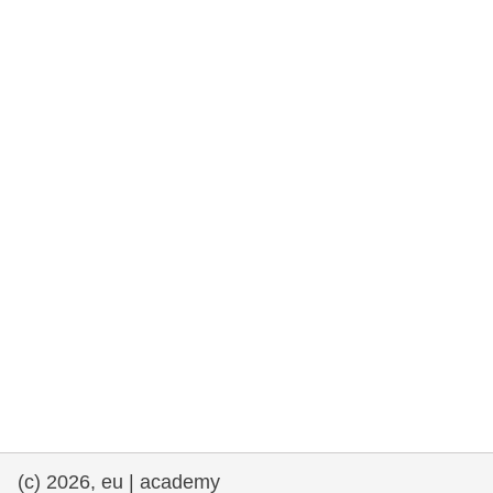
fundamentales, y democracia
marítimo y pesca
migración e integración
nutrición, salud y bienestar
liderazgo, innovación y el intercambio de
conocimientos en el sector público
transporte e infraestructuras
(c) 2026, eu | academy