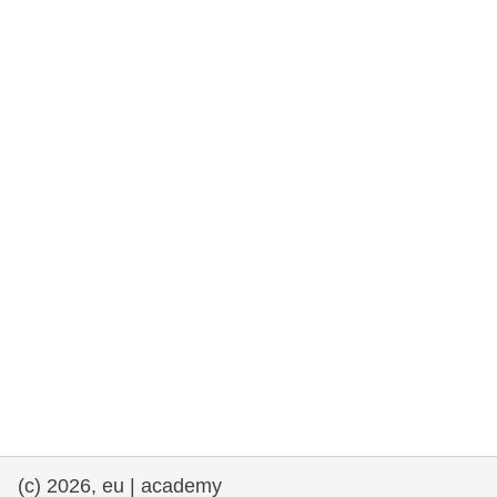
rights, & democracy
maritime & fisheries
migration & integration
nutrition, health & wellbeing
public sector leadership, innovation &
knowledge sharing
transport & infrastructure
(c) 2026, eu | academy