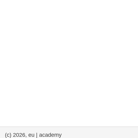
drepturile omului și democrație
maritime si pescuit
migrație și integrare
nutriție, sănătate și bunăstare
leadership în sectorul public, inovare și
schimb de cunoștințe
transport și infrastructură
(c) 2026, eu | academy