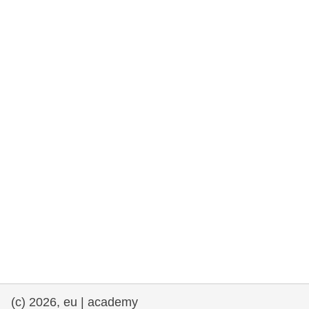
та права людини та демократія
морське судноплавство та рибальство
міграція та інтеграція
харчування, здоров'я та добробут
лідерство в державному секторі,
інновації та обмін знаннями
Транспорт та інфраструктура
(c) 2026, eu | academy