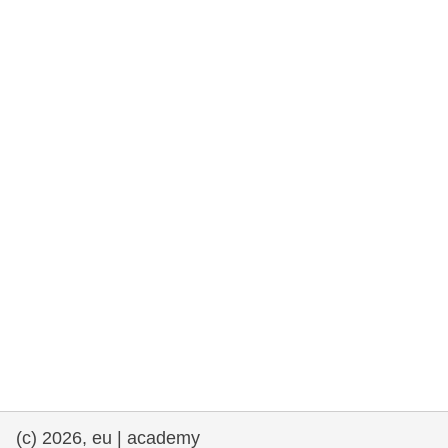
rights, & democracy
maritime & fisheries
migration & integration
nutrition, health & wellbeing
public sector leadership, innovation &
knowledge sharing
transport & infrastructure
(c) 2026, eu | academy