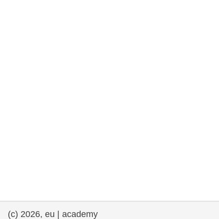
rights, & democracy
maritime & fisheries
migration & integration
nutrition, health & wellbeing
public sector leadership, innovation &
knowledge sharing
transport & infrastructure
(c) 2026, eu | academy