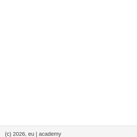
rights, & democracy
maritime & fisheries
migration & integration
nutrition, health & wellbeing
public sector leadership, innovation &
knowledge sharing
transport & infrastructure
(c) 2026, eu | academy