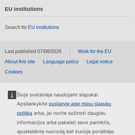
EU institutions
Search for
EU institutions
Last published 07/08/2026
Work for the EU
About this site
Language policy
Legal notice
Cookies
Šioje svetainėje naudojami slapukai.
Apsilankykite
puslapyje apie mūsų slapukų
arba, jei norite sužinoti daugiau
politiką
informacijos arba pakeisti savo parinktis,
spustelėkite nuorodą bet kurioje poraštėje.