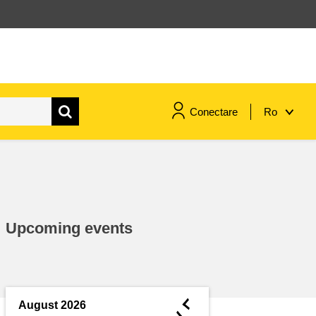
Conectare
Ro
maritime si pescuit
migrație și integrare
Upcoming events
nutriție, sănătate și bunăstare
leadership în sectorul public,
inovare și schimb de cunoștințe
◄
August 2026