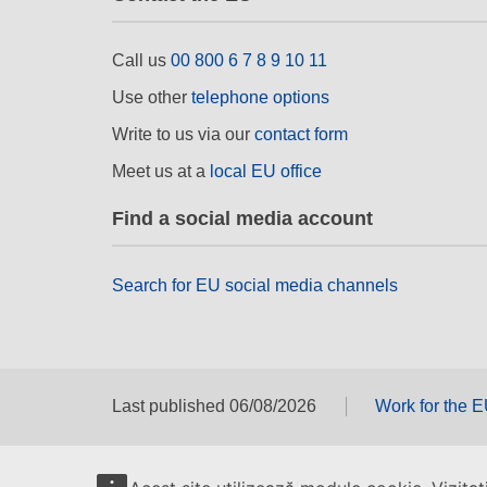
Call us
00 800 6 7 8 9 10 11
Use other
telephone options
Write to us via our
contact form
Meet us at a
local EU office
Find a social media account
Search for EU social media channels
Last published 06/08/2026
Work for the 