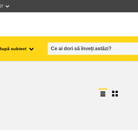
i?
după subiect
ocuparea forţei de muncă,
ala
comerţul şi economia
food safety & security
fragilitate, situații de criză și
reziliență
gen, inegalitate și incluziune