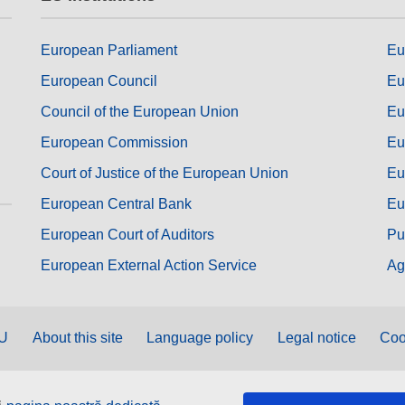
European Parliament
Eu
European Council
Eu
Council of the European Union
Eu
European Commission
Eu
Court of Justice of the European Union
Eu
European Central Bank
Eu
European Court of Auditors
Pu
European External Action Service
Ag
EU
About this site
Language policy
Legal notice
Coo