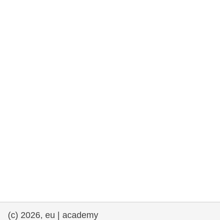
rights, & democracy
maritime & fisheries
migration & integration
nutrition, health & wellbeing
public sector leadership, innovation &
knowledge sharing
transport & infrastructure
(c) 2026, eu | academy