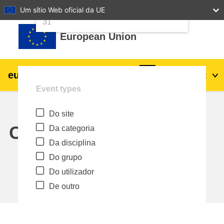
24
25
26
27
28
29
30
Um sítio Web oficial da UE
Ir para o conteúdo principal
31
European Union
eu
|
academy
Entrar
Pt
Event types
Explore by topic:
Do site
agricultura e desenvolvimento rural
Calendar
Da categoria
Da disciplina
crianças e jovens
Do grupo
Do utilizador
cidades, desenvolvimento urbano e
De outro
regional
dados, digital e tecnologia