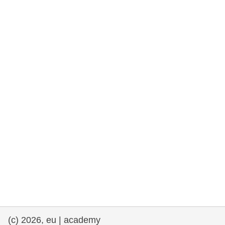
e democracia
assuntos marítimos e política das pescas
migração e integração
nutrição, saúde e bem-estar
liderança do setor público, inovação e
compartilhamento de conhecimento
transporte e infraestrutura
(c) 2026, eu | academy