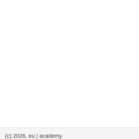
drepturile omului și democrație
maritime si pescuit
migrație și integrare
nutriție, sănătate și bunăstare
leadership în sectorul public, inovare și
schimb de cunoștințe
transport și infrastructură
(c) 2026, eu | academy