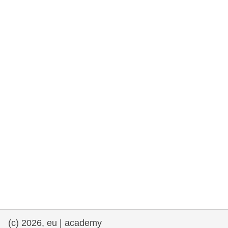
drepturile omului și democrație
maritime si pescuit
migrație și integrare
nutriție, sănătate și bunăstare
leadership în sectorul public, inovare și
schimb de cunoștințe
transport și infrastructură
(c) 2026, eu | academy