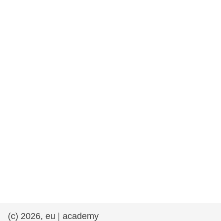
fundamentales, y democracia
marítimo y pesca
migración e integración
nutrición, salud y bienestar
liderazgo, innovación y el intercambio de
conocimientos en el sector público
transporte e infraestructuras
(c) 2026, eu | academy