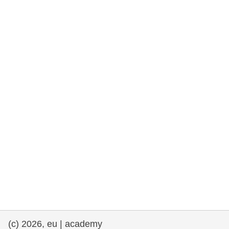
e democracia
assuntos marítimos e política das pescas
migração e integração
nutrição, saúde e bem-estar
liderança do setor público, inovação e
compartilhamento de conhecimento
transporte e infraestrutura
(c) 2026, eu | academy