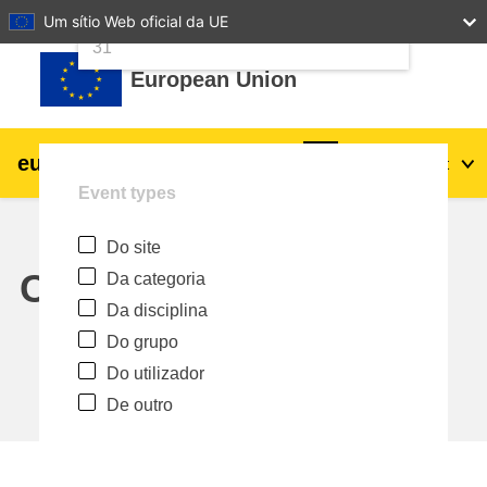
24
25
26
27
28
29
30
Um sítio Web oficial da UE
Ir para o conteúdo principal
31
European Union
eu
|
academy
Entrar
Pt
Event types
Explore by topic:
Do site
agricultura e desenvolvimento rural
Calendar
Da categoria
Da disciplina
crianças e jovens
Do grupo
Do utilizador
cidades, desenvolvimento urbano e
De outro
regional
dados, digital e tecnologia