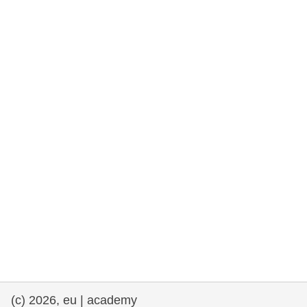
rights, & democracy
maritime & fisheries
migration & integration
nutrition, health & wellbeing
public sector leadership, innovation &
knowledge sharing
transport & infrastructure
(c) 2026, eu | academy