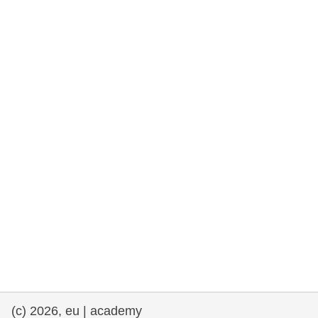
rights, & democracy
maritime & fisheries
migration & integration
nutrition, health & wellbeing
public sector leadership, innovation &
knowledge sharing
transport & infrastructure
(c) 2026, eu | academy