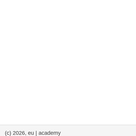
rights, & democracy
maritime & fisheries
migration & integration
nutrition, health & wellbeing
public sector leadership, innovation &
knowledge sharing
transport & infrastructure
(c) 2026, eu | academy