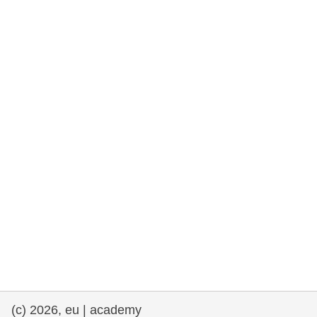
та права людини та демократія
морське судноплавство та рибальство
міграція та інтеграція
харчування, здоров'я та добробут
лідерство в державному секторі,
інновації та обмін знаннями
Транспорт та інфраструктура
(c) 2026, eu | academy