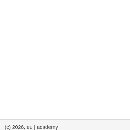
drepturile omului și democrație
maritime si pescuit
migrație și integrare
nutriție, sănătate și bunăstare
leadership în sectorul public, inovare și
schimb de cunoștințe
transport și infrastructură
(c) 2026, eu | academy