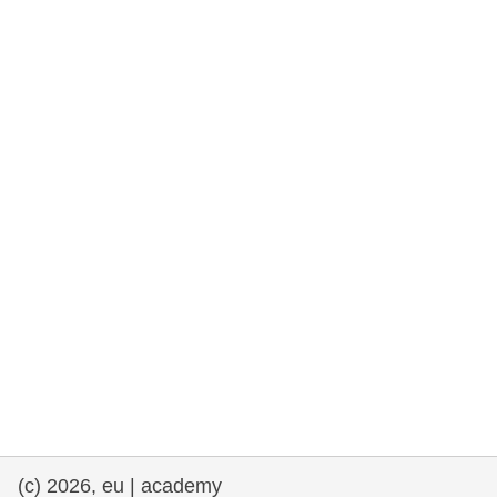
rights, & democracy
maritime & fisheries
migration & integration
nutrition, health & wellbeing
public sector leadership, innovation &
knowledge sharing
transport & infrastructure
(c) 2026, eu | academy