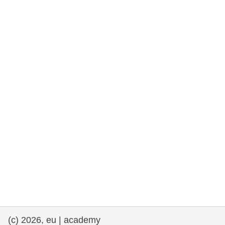
rights, & democracy
maritime & fisheries
migration & integration
nutrition, health & wellbeing
public sector leadership, innovation &
knowledge sharing
transport & infrastructure
(c) 2026, eu | academy