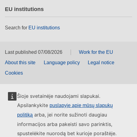
EU institutions
Search for
EU institutions
Last published 07/08/2026
Work for the EU
About this site
Language policy
Legal notice
Cookies
Šioje svetainėje naudojami slapukai.
Apsilankykite
puslapyje apie mūsų slapukų
arba, jei norite sužinoti daugiau
politiką
informacijos arba pakeisti savo parinktis,
spustelėkite nuorodą bet kurioje poraštėje.