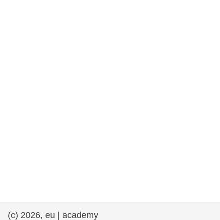
rights, & democracy
maritime & fisheries
migration & integration
nutrition, health & wellbeing
public sector leadership, innovation &
knowledge sharing
transport & infrastructure
(c) 2026, eu | academy