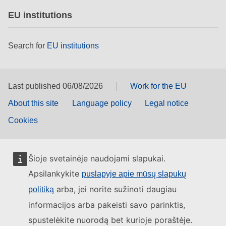
EU institutions
Search for
EU institutions
Last published 06/08/2026
Work for the EU
About this site
Language policy
Legal notice
Cookies
Šioje svetainėje naudojami slapukai.
Apsilankykite
puslapyje apie mūsų slapukų
arba, jei norite sužinoti daugiau
politiką
informacijos arba pakeisti savo parinktis,
spustelėkite nuorodą bet kurioje poraštėje.