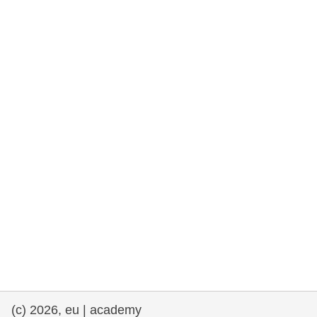
rights, & democracy
maritime & fisheries
migration & integration
nutrition, health & wellbeing
public sector leadership, innovation &
knowledge sharing
transport & infrastructure
(c) 2026, eu | academy