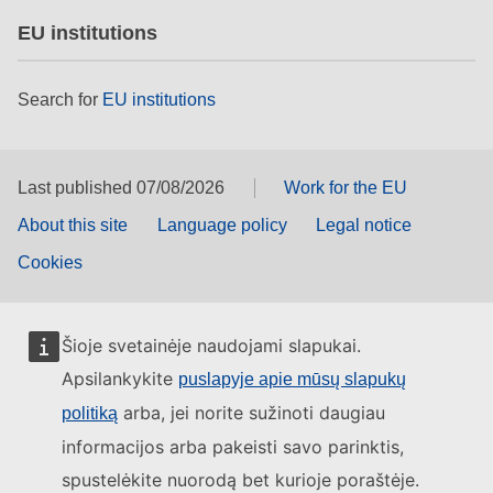
EU institutions
Search for
EU institutions
Last published 07/08/2026
Work for the EU
About this site
Language policy
Legal notice
Cookies
Šioje svetainėje naudojami slapukai.
Apsilankykite
puslapyje apie mūsų slapukų
arba, jei norite sužinoti daugiau
politiką
informacijos arba pakeisti savo parinktis,
spustelėkite nuorodą bet kurioje poraštėje.