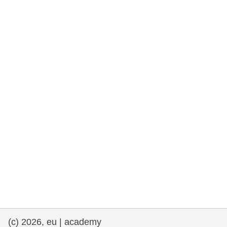
et démocratie
maritime & pêche
migration et intégration
nutrition, santé & bien-être
leadership du secteur public, innovation et
partage des connaissances
transport et infrastructure
(c) 2026, eu | academy