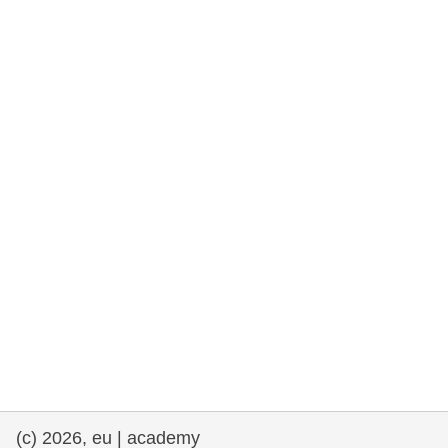
та права людини та демократія
морське судноплавство та рибальство
міграція та інтеграція
харчування, здоров'я та добробут
лідерство в державному секторі,
інновації та обмін знаннями
Транспорт та інфраструктура
(c) 2026, eu | academy