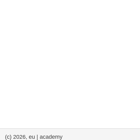
rights, & democracy
maritime & fisheries
migration & integration
nutrition, health & wellbeing
public sector leadership, innovation &
knowledge sharing
transport & infrastructure
(c) 2026, eu | academy