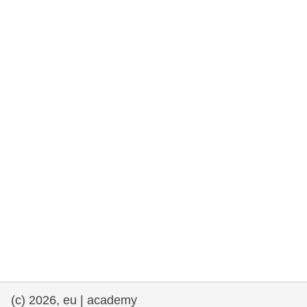
rights, & democracy
maritime & fisheries
migration & integration
nutrition, health & wellbeing
public sector leadership, innovation &
knowledge sharing
transport & infrastructure
(c) 2026, eu | academy