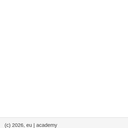
fundamentales, y democracia
marítimo y pesca
migración e integración
nutrición, salud y bienestar
liderazgo, innovación y el intercambio de
conocimientos en el sector público
transporte e infraestructuras
(c) 2026, eu | academy