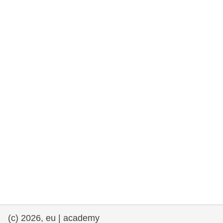
rights, & democracy
maritime & fisheries
migration & integration
nutrition, health & wellbeing
public sector leadership, innovation &
knowledge sharing
transport & infrastructure
(c) 2026, eu | academy