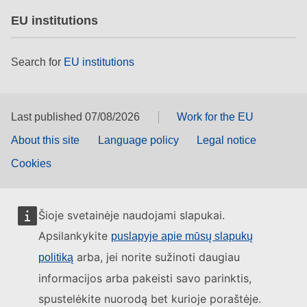
EU institutions
Search for
EU institutions
Last published 07/08/2026
Work for the EU
About this site
Language policy
Legal notice
Cookies
Šioje svetainėje naudojami slapukai.
Apsilankykite
puslapyje apie mūsų slapukų
arba, jei norite sužinoti daugiau
politiką
informacijos arba pakeisti savo parinktis,
spustelėkite nuorodą bet kurioje poraštėje.