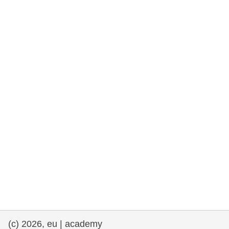
rights, & democracy
maritime & fisheries
migration & integration
nutrition, health & wellbeing
public sector leadership, innovation &
knowledge sharing
transport & infrastructure
(c) 2026, eu | academy