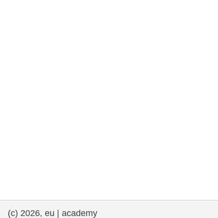
drepturile omului și democrație
maritime si pescuit
migrație și integrare
nutriție, sănătate și bunăstare
leadership în sectorul public, inovare și
schimb de cunoștințe
transport și infrastructură
(c) 2026, eu | academy