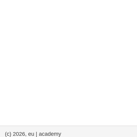
та права людини та демократія
морське судноплавство та рибальство
міграція та інтеграція
харчування, здоров'я та добробут
лідерство в державному секторі,
інновації та обмін знаннями
Транспорт та інфраструктура
(c) 2026, eu | academy