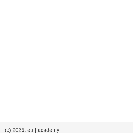
fundamentales, y democracia
marítimo y pesca
migración e integración
nutrición, salud y bienestar
liderazgo, innovación y el intercambio de
conocimientos en el sector público
transporte e infraestructuras
(c) 2026, eu | academy