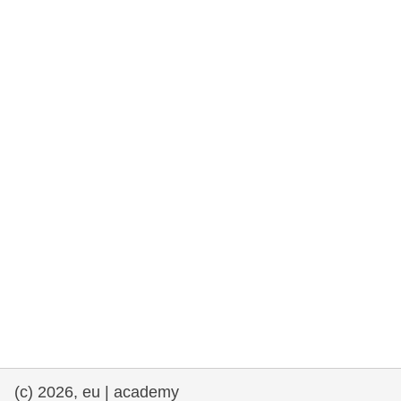
fundamentales, y democracia
marítimo y pesca
migración e integración
nutrición, salud y bienestar
liderazgo, innovación y el intercambio de
conocimientos en el sector público
transporte e infraestructuras
(c) 2026, eu | academy