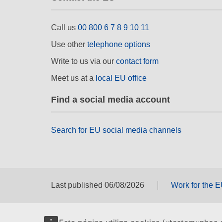
Call us
00 800 6 7 8 9 10 11
Use other
telephone options
Write to us via our
contact form
Meet us at a
local EU office
Find a social media account
Search for EU social media channels
Last published 06/08/2026
Work for the 