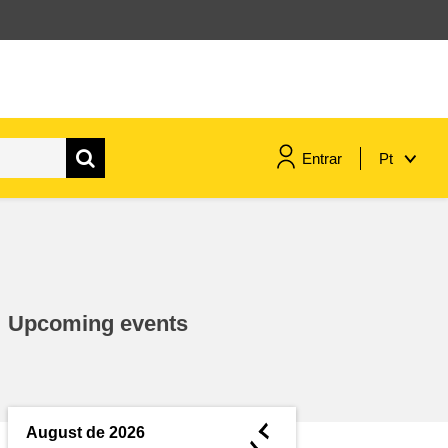
Entrar
Pt
assuntos marítimos e política das
pescas
migração e integração
Upcoming events
nutrição, saúde e bem-estar
liderança do setor público,
inovação e compartilhamento de
◄
August de 2026
conhecimento