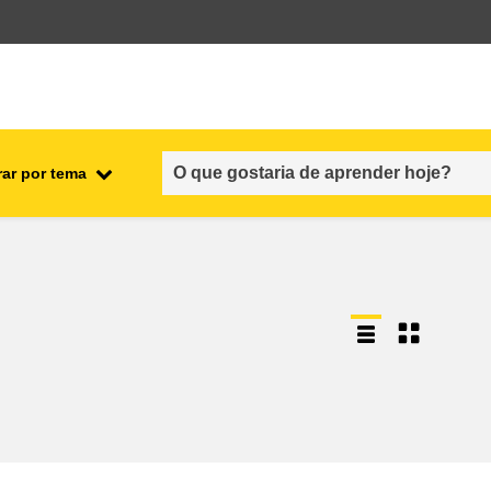
rar por tema
nto
emprego, comércio e economia
cadeia alimentar e segurança
alimentar
fragilidade, situações de crise e
resiliência
gênero, desigualdade e inclusão