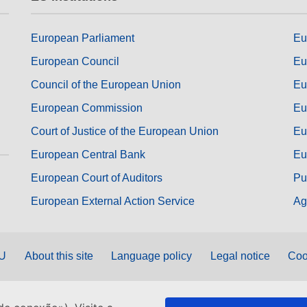
European Parliament
Eu
European Council
Eu
Council of the European Union
Eu
European Commission
Eu
Court of Justice of the European Union
Eu
European Central Bank
Eu
European Court of Auditors
Pu
European External Action Service
Ag
EU
About this site
Language policy
Legal notice
Coo