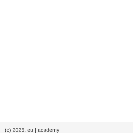
et démocratie
maritime & pêche
migration et intégration
nutrition, santé & bien-être
leadership du secteur public, innovation et
partage des connaissances
transport et infrastructure
(c) 2026, eu | academy