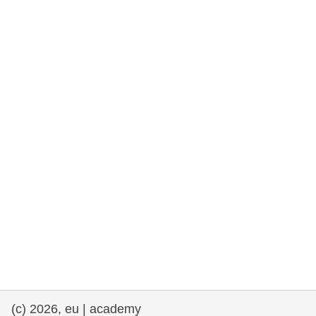
e democracia
assuntos marítimos e política das pescas
migração e integração
nutrição, saúde e bem-estar
liderança do setor público, inovação e
compartilhamento de conhecimento
transporte e infraestrutura
(c) 2026, eu | academy