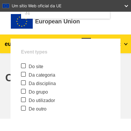
24
25
26
27
28
29
30
Um sítio Web oficial da UE
Ir para o conteúdo principal
31
European Union
eu
|
academy
Entrar
Pt
Event types
Explore by topic:
Do site
agricultura e desenvolvimento rural
Calendar
Da categoria
Da disciplina
crianças e jovens
Do grupo
Do utilizador
cidades, desenvolvimento urbano e
De outro
regional
dados, digital e tecnologia