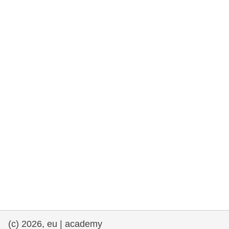
et démocratie
maritime & pêche
migration et intégration
nutrition, santé & bien-être
leadership du secteur public, innovation et
partage des connaissances
transport et infrastructure
(c) 2026, eu | academy