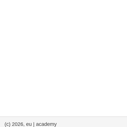
rights, & democracy
maritime & fisheries
migration & integration
nutrition, health & wellbeing
public sector leadership, innovation &
knowledge sharing
transport & infrastructure
(c) 2026, eu | academy