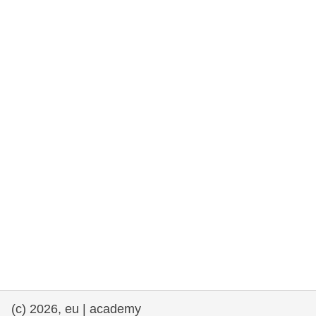
rights, & democracy
maritime & fisheries
migration & integration
nutrition, health & wellbeing
public sector leadership, innovation &
knowledge sharing
transport & infrastructure
(c) 2026, eu | academy