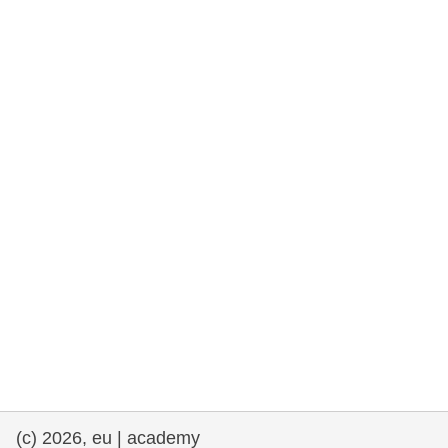
rights, & democracy
maritime & fisheries
migration & integration
nutrition, health & wellbeing
public sector leadership, innovation &
knowledge sharing
transport & infrastructure
(c) 2026, eu | academy