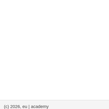
rights, & democracy
maritime & fisheries
migration & integration
nutrition, health & wellbeing
public sector leadership, innovation &
knowledge sharing
transport & infrastructure
(c) 2026, eu | academy