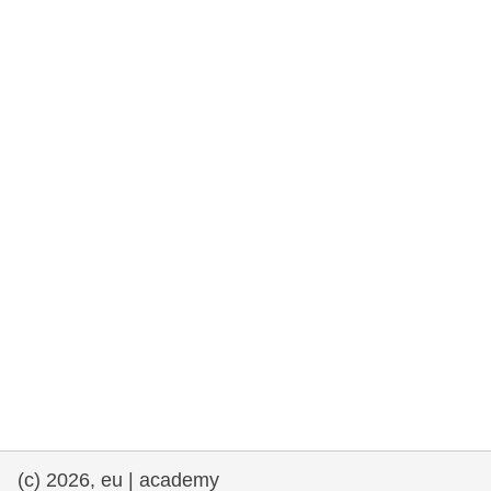
rights, & democracy
maritime & fisheries
migration & integration
nutrition, health & wellbeing
public sector leadership, innovation &
knowledge sharing
transport & infrastructure
(c) 2026, eu | academy