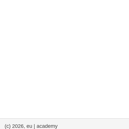
rights, & democracy
maritime & fisheries
migration & integration
nutrition, health & wellbeing
public sector leadership, innovation &
knowledge sharing
transport & infrastructure
(c) 2026, eu | academy