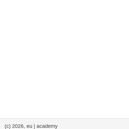
drepturile omului și democrație
maritime si pescuit
migrație și integrare
nutriție, sănătate și bunăstare
leadership în sectorul public, inovare și
schimb de cunoștințe
transport și infrastructură
(c) 2026, eu | academy