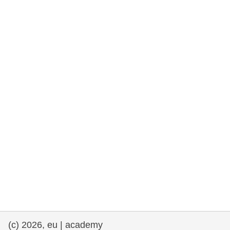
rights, & democracy
maritime & fisheries
migration & integration
nutrition, health & wellbeing
public sector leadership, innovation &
knowledge sharing
transport & infrastructure
(c) 2026, eu | academy