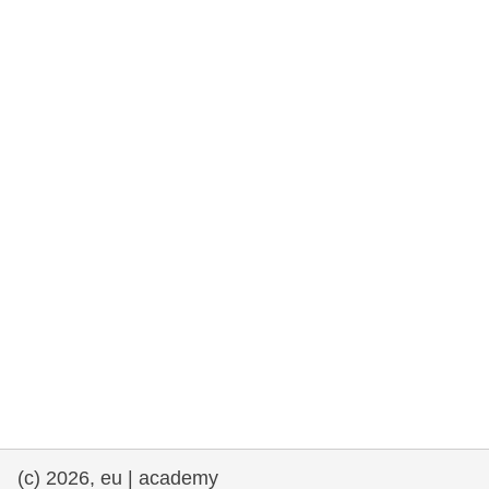
drepturile omului și democrație
maritime si pescuit
migrație și integrare
nutriție, sănătate și bunăstare
leadership în sectorul public, inovare și
schimb de cunoștințe
transport și infrastructură
(c) 2026, eu | academy